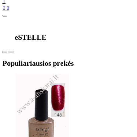


0
eSTELLE
Populiariausios prekės