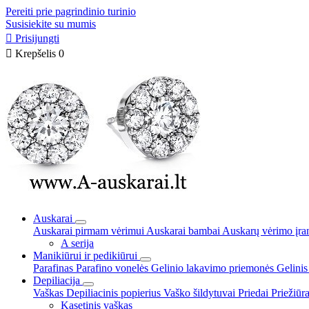
Pereiti prie pagrindinio turinio
Susisiekite su mumis

Prisijungti

Krepšelis
0
Auskarai
Auskarai pirmam vėrimui
Auskarai bambai
Auskarų vėrimo įra
A serija
Manikiūrui ir pedikiūrui
Parafinas
Parafino vonelės
Gelinio lakavimo priemonės
Gelinis
Depiliacija
Vaškas
Depiliacinis popierius
Vaško šildytuvai
Priedai
Priežiūr
Kasetinis vaškas