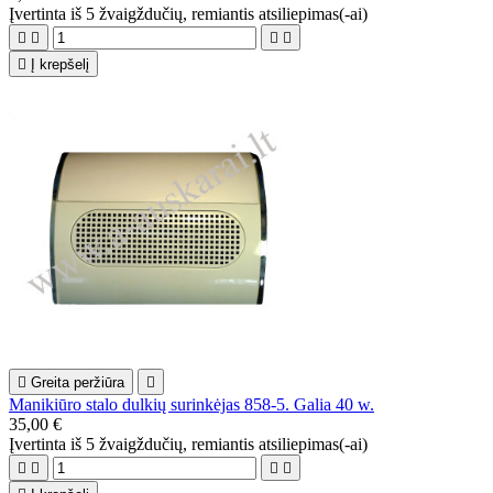
Įvertinta
iš 5 žvaigždučių, remiantis
atsiliepimas(-ai)





Į krepšelį

Greita peržiūra

Manikiūro stalo dulkių surinkėjas 858-5. Galia 40 w.
35,00 €
Įvertinta
iš 5 žvaigždučių, remiantis
atsiliepimas(-ai)



