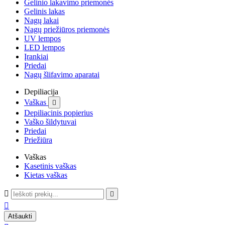
Gelinio lakavimo priemonės
Gelinis lakas
Nagų lakai
Nagų priežiūros priemonės
UV lempos
LED lempos
Įrankiai
Priedai
Nagų šlifavimo aparatai
Depiliacija
Vaškas

Depiliacinis popierius
Vaško šildytuvai
Priedai
Priežiūra
Vaškas
Kasetinis vaškas
Kietas vaškas



Atšaukti