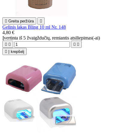

Greita peržiūra

Gelinis lakas Bling 10 ml Nr. 148
4,80 €
Įvertinta
iš 5 žvaigždučių, remiantis
atsiliepimas(-ai)





Į krepšelį