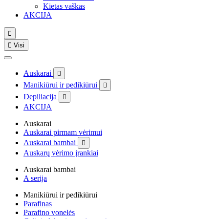
Kietas vaškas
AKCIJA


Visi
Auskarai

Manikiūrui ir pedikiūrui

Depiliacija

AKCIJA
Auskarai
Auskarai pirmam vėrimui
Auskarai bambai

Auskarų vėrimo įrankiai
Auskarai bambai
A serija
Manikiūrui ir pedikiūrui
Parafinas
Parafino vonelės