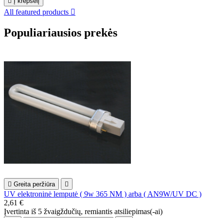

Į krepšelį
All featured products

Populiariausios prekės

Greita peržiūra

UV elektroninė lemputė ( 9w 365 NM ) arba ( AN9W/UV DC )
2,61 €
Įvertinta
iš 5 žvaigždučių, remiantis
atsiliepimas(-ai)