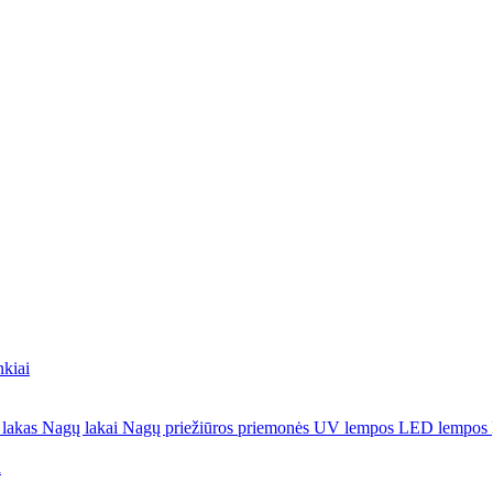
nkiai
 lakas
Nagų lakai
Nagų priežiūros priemonės
UV lempos
LED lempos
a