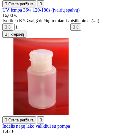

Greita peržiūra

UV lempa 36w 120-180s (įvairių spalvų)
16,00 €
Įvertinta
iš 5 žvaigždučių, remiantis
atsiliepimas(-ai)





Į krepšelį

Greita peržiūra

Indelis nagų lako valikliui su pompa
1,42 €