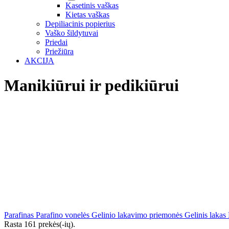
Kasetinis vaškas
Kietas vaškas
Depiliacinis popierius
Vaško šildytuvai
Priedai
Priežiūra
AKCIJA
Manikiūrui ir pedikiūrui
Parafinas
Parafino vonelės
Gelinio lakavimo priemonės
Gelinis lakas
Rasta 161 prekės(-ių).