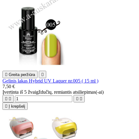

Greita peržiūra

Gelinis lakas Hybrid UV Laquer nr.005 ( 15 ml )
7,50 €
Įvertinta
iš 5 žvaigždučių, remiantis
atsiliepimas(-ai)





Į krepšelį