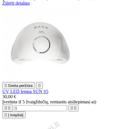
Žiūrėti detaliau

Greita peržiūra

UV LED lempa SUN S5
30,00 €
Įvertinta
iš 5 žvaigždučių, remiantis
atsiliepimas(-ai)





Į krepšelį