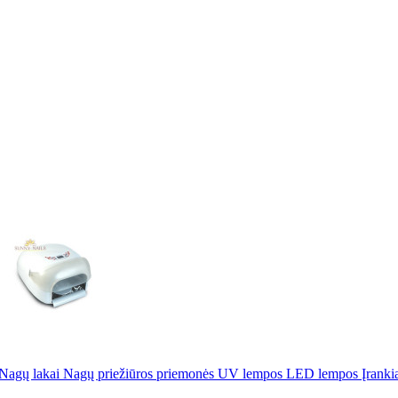
Nagų lakai
Nagų priežiūros priemonės
UV lempos
LED lempos
Įranki