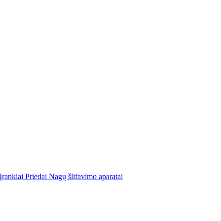
Įrankiai
Priedai
Nagų šlifavimo aparatai