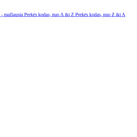
a - mažiausia
Prekės kodas, nuo A iki Z
Prekės kodas, nuo Z iki A