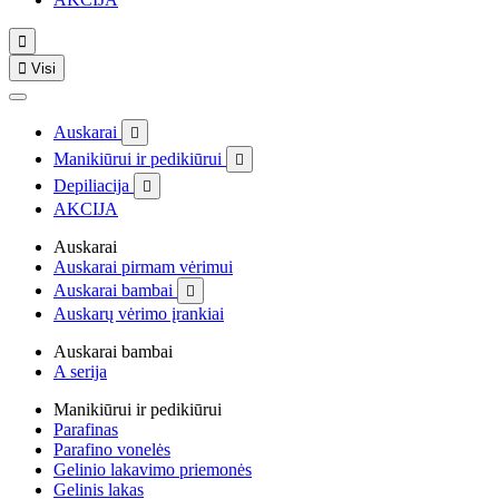


Visi
Auskarai

Manikiūrui ir pedikiūrui

Depiliacija

AKCIJA
Auskarai
Auskarai pirmam vėrimui
Auskarai bambai

Auskarų vėrimo įrankiai
Auskarai bambai
A serija
Manikiūrui ir pedikiūrui
Parafinas
Parafino vonelės
Gelinio lakavimo priemonės
Gelinis lakas