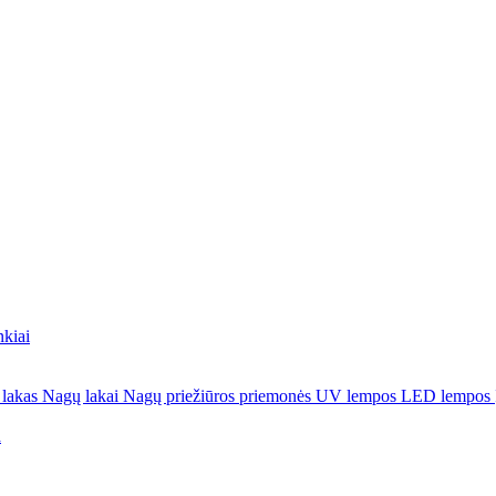
nkiai
 lakas
Nagų lakai
Nagų priežiūros priemonės
UV lempos
LED lempos
a