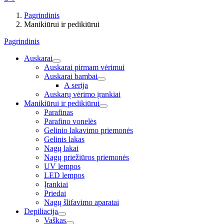
Pagrindinis
Manikiūrui ir pedikiūrui
Pagrindinis
Auskarai
Auskarai pirmam vėrimui
Auskarai bambai
A serija
Auskarų vėrimo įrankiai
Manikiūrui ir pedikiūrui
Parafinas
Parafino vonelės
Gelinio lakavimo priemonės
Gelinis lakas
Nagų lakai
Nagų priežiūros priemonės
UV lempos
LED lempos
Įrankiai
Priedai
Nagų šlifavimo aparatai
Depiliacija
Vaškas