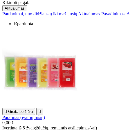
Rikiuoti pagal:
Aktualumas
Pardavimai, nuo didžiausių iki mažiausių
Aktualumas
Pavadinimas, A
Išparduota

Greita peržiūra

Parafinas (įvairių rūšių)
0,00 €
Įvertinta
iš 5 žvaigždučių, remiantis
atsiliepimas(-ai)