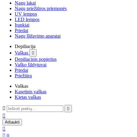
Nagų lakai
Nagų priežiūros priemonės
UV lempos
LED lempos
Įrankiai
Priedai
Nagų šlifavimo aparatai
Depiliacija
Vaškas

Depiliacinis popierius
Vaško šildytuvai
Priedai
Priežiūra
Vaškas
Kasetinis vaškas
Kietas vaškas



Atšaukti


0