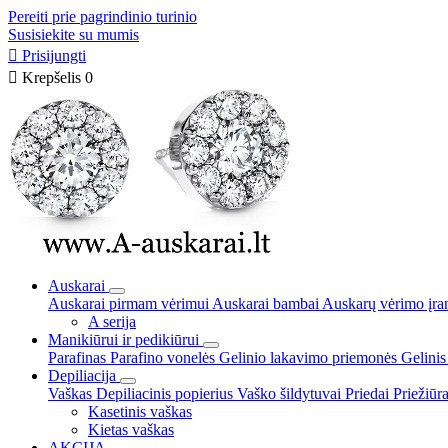
Pereiti prie pagrindinio turinio
Susisiekite su mumis

Prisijungti

Krepšelis
0
Auskarai
Auskarai pirmam vėrimui
Auskarai bambai
Auskarų vėrimo įra
A serija
Manikiūrui ir pedikiūrui
Parafinas
Parafino vonelės
Gelinio lakavimo priemonės
Gelinis
Depiliacija
Vaškas
Depiliacinis popierius
Vaško šildytuvai
Priedai
Priežiūr
Kasetinis vaškas
Kietas vaškas
AKCIJA