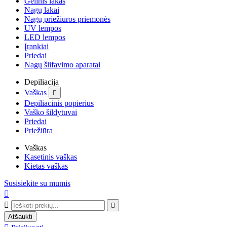
Gelinis lakas
Nagų lakai
Nagų priežiūros priemonės
UV lempos
LED lempos
Įrankiai
Priedai
Nagų šlifavimo aparatai
Depiliacija
Vaškas

Depiliacinis popierius
Vaško šildytuvai
Priedai
Priežiūra
Vaškas
Kasetinis vaškas
Kietas vaškas
Susisiekite su mumis



Atšaukti