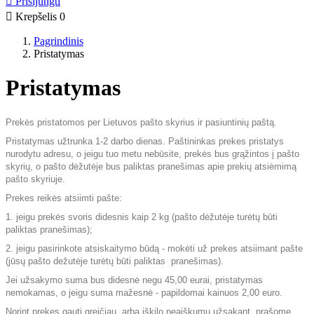

Prisijungti

Krepšelis
0
Pagrindinis
Pristatymas
Pristatymas
Prekės pristatomos per Lietuvos pašto skyrius ir pasiuntinių paštą.
Pristatymas užtrunka 1-2 darbo dienas. Paštininkas prekes pristatys
nurodytu adresu, o jeigu tuo metu nebūsite, prekės bus grąžintos į pašto
skyrių, o pašto dėžutėje bus paliktas pranešimas apie prekių atsiėmimą
pašto skyriuje.
Prekes reikės atsiimti pašte:
1. jeigu prekės svoris didesnis kaip 2 kg (pašto dėžutėje turėtų būti
paliktas pranešimas);
2. jeigu pasirinkote atsiskaitymo būdą - mokėti už prekes atsiimant pašte
(jūsų pašto dežutėje turėtų būti paliktas pranešimas).
Jei užsakymo suma bus didesnė negu 45,00 eurai, pristatymas
nemokamas, o jeigu suma mažesnė - papildomai kainuos 2,00 euro.
Norint prekes gauti greičiau, arba iškilo neaiškumų užsakant, prašome