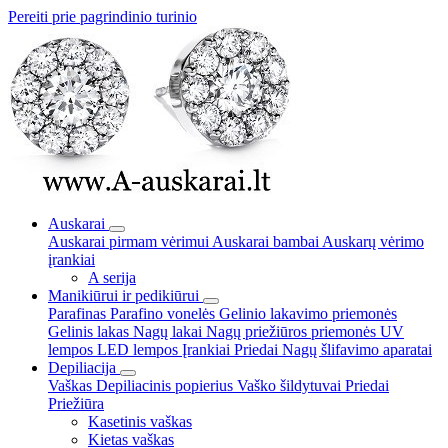
Pereiti prie pagrindinio turinio
Auskarai
Auskarai pirmam vėrimui
Auskarai bambai
Auskarų vėrimo
įrankiai
A serija
Manikiūrui ir pedikiūrui
Parafinas
Parafino vonelės
Gelinio lakavimo priemonės
Gelinis lakas
Nagų lakai
Nagų priežiūros priemonės
UV
lempos
LED lempos
Įrankiai
Priedai
Nagų šlifavimo aparatai
Depiliacija
Vaškas
Depiliacinis popierius
Vaško šildytuvai
Priedai
Priežiūra
Kasetinis vaškas
Kietas vaškas