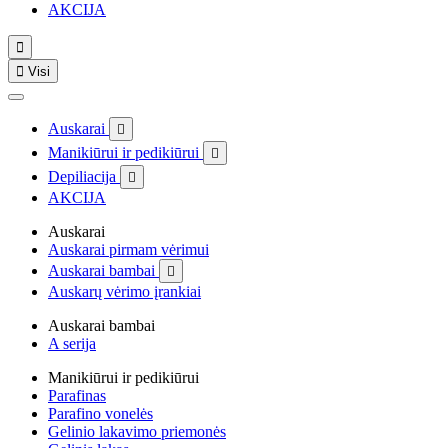
AKCIJA


Visi
Auskarai

Manikiūrui ir pedikiūrui

Depiliacija

AKCIJA
Auskarai
Auskarai pirmam vėrimui
Auskarai bambai

Auskarų vėrimo įrankiai
Auskarai bambai
A serija
Manikiūrui ir pedikiūrui
Parafinas
Parafino vonelės
Gelinio lakavimo priemonės