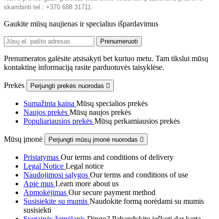
skambinti tel.: +370 688 31711.
Gaukite mūsų naujienas ir specialius išpardavimus
Prenumeratos galėsite atsisakyti bet kuriuo metu. Tam tikslui mūsų
kontaktinę informaciją rasite parduotuvės taisyklėse.
Prekės
Perjungti prekės nuorodas

Sumažinta kaina
Mūsų specialios prekės
Naujos prekės
Mūsų naujos prekės
Populiariausios prekės
Mūsų perkamiausios prekės
Mūsų įmonė
Perjungti mūsų įmonė nuorodas

Pristatymas
Our terms and conditions of delivery
Legal Notice
Legal notice
Naudojimosi sąlygos
Our terms and conditions of use
Apie mus
Learn more about us
Apmokėjimas
Our secure payment method
Susisiekite su mumis
Naudokite formą norėdami su mumis
susisiekti
Svetainės žemėlapis
Dingo? Pabandykite ieškoti dar kartą