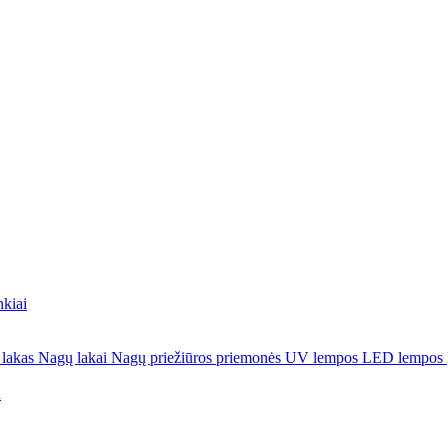
nkiai
 lakas
Nagų lakai
Nagų priežiūros priemonės
UV lempos
LED lempos
a