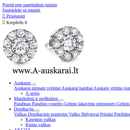
Pereiti prie pagrindinio turinio
Susisiekite su mumis

Prisijungti

Krepšelis
0
Auskarai
Auskarai pirmam vėrimui
Auskarai bambai
Auskarų vėrimo įra
A serija
Manikiūrui ir pedikiūrui
Parafinas
Parafino vonelės
Gelinio lakavimo priemonės
Gelinis
Depiliacija
Vaškas
Depiliacinis popierius
Vaško šildytuvai
Priedai
Priežiūr
Kasetinis vaškas
Kietas vaškas
AKCIJA