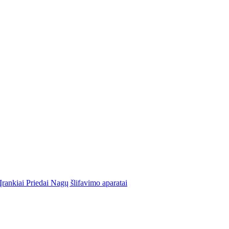
Įrankiai
Priedai
Nagų šlifavimo aparatai