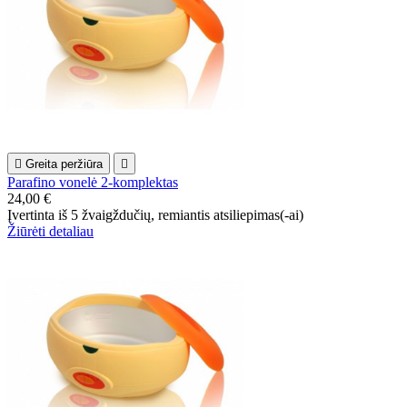

Greita peržiūra

Parafino vonelė 2-komplektas
24,00 €
Įvertinta
iš 5 žvaigždučių, remiantis
atsiliepimas(-ai)
Žiūrėti detaliau