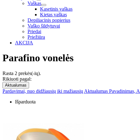
Vaškas
Kasetinis vaškas
Kietas vaškas
Depiliacinis popierius
Vaško šildytuvai
Priedai
Priežiūra
AKCIJA
Parafino vonelės
Rasta 2 prekės(-ių).
Rikiuoti pagal:
Aktualumas
Pardavimai, nuo didžiausių iki mažiausių
Aktualumas
Pavadinimas, A
Išparduota