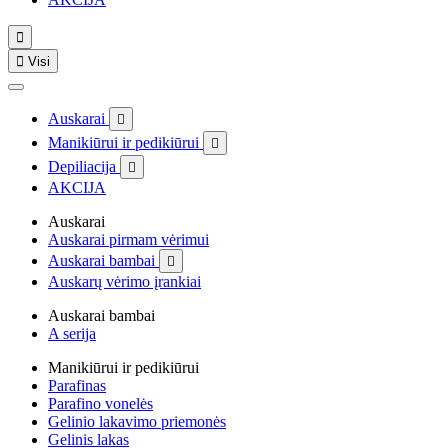


Visi
Auskarai

Manikiūrui ir pedikiūrui

Depiliacija

AKCIJA
Auskarai
Auskarai pirmam vėrimui
Auskarai bambai

Auskarų vėrimo įrankiai
Auskarai bambai
A serija
Manikiūrui ir pedikiūrui
Parafinas
Parafino vonelės
Gelinio lakavimo priemonės
Gelinis lakas