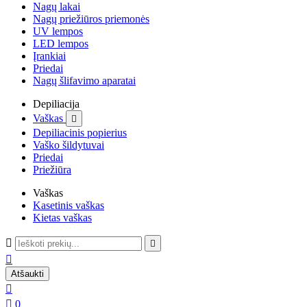
Nagų lakai
Nagų priežiūros priemonės
UV lempos
LED lempos
Įrankiai
Priedai
Nagų šlifavimo aparatai
Depiliacija
Vaškas

Depiliacinis popierius
Vaško šildytuvai
Priedai
Priežiūra
Vaškas
Kasetinis vaškas
Kietas vaškas



Atšaukti


0