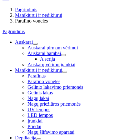
Pagrindinis
Manikiūrui ir pedikiūrui
Parafino vonelės
Pagrindinis
Auskarai
Auskarai pirmam vėrimui
Auskarai bambai
A serija
Auskarų vėrimo įrankiai
Manikiūrui ir pedikiūrui
Parafinas
Parafino vonelės
Gelinio lakavimo priemonės
Gelinis lakas
Nagų lakai
Nagų priežiūros priemonės
UV lempos
LED lempos
Įrankiai
Priedai
Nagų šlifavimo aparatai
Depiliacija