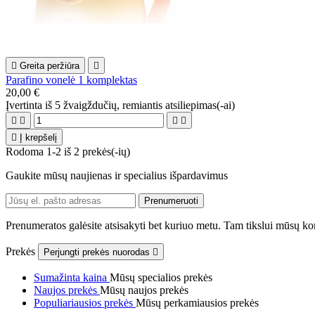

Greita peržiūra

Parafino vonelė 1 komplektas
20,00 €
Įvertinta
iš 5 žvaigždučių, remiantis
atsiliepimas(-ai)





Į krepšelį
Rodoma 1-2 iš 2 prekės(-ių)
Gaukite mūsų naujienas ir specialius išpardavimus
Prenumeratos galėsite atsisakyti bet kuriuo metu. Tam tikslui mūsų kon
Prekės
Perjungti prekės nuorodas

Sumažinta kaina
Mūsų specialios prekės
Naujos prekės
Mūsų naujos prekės
Populiariausios prekės
Mūsų perkamiausios prekės