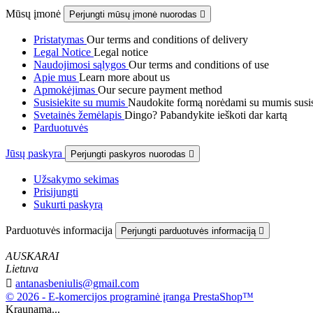
Mūsų įmonė
Perjungti mūsų įmonė nuorodas

Pristatymas
Our terms and conditions of delivery
Legal Notice
Legal notice
Naudojimosi sąlygos
Our terms and conditions of use
Apie mus
Learn more about us
Apmokėjimas
Our secure payment method
Susisiekite su mumis
Naudokite formą norėdami su mumis susis
Svetainės žemėlapis
Dingo? Pabandykite ieškoti dar kartą
Parduotuvės
Jūsų paskyra
Perjungti paskyros nuorodas

Užsakymo sekimas
Prisijungti
Sukurti paskyrą
Parduotuvės informacija
Perjungti parduotuvės informaciją

AUSKARAI
Lietuva

antanasbeniulis@gmail.com
© 2026 - E-komercijos programinė įranga PrestaShop™
Kraunama...