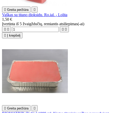

Greita peržiūra

Vaškas su titano dioksidu. Ro.ial. - Lolita
1,50 €
Įvertinta
iš 5 žvaigždučių, remiantis
atsiliepimas(-ai)





Į krepšelį

Greita peržiūra
