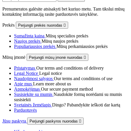
Prenumeratos galėsite atsisakyti bet kuriuo metu. Tam tikslui mūsų
kontaktinę informaciją rasite parduotuvės taisyklėse.
Prekės
Perjungti prekės nuorodas

Sumažinta kaina
Mūsų specialios prekės
Naujos prekės
Mūsų naujos prekės
Populiariausios prekės
Mūsų perkamiausios prekės
Mūsų įmonė
Perjungti mūsų įmonė nuorodas

Pristatymas
Our terms and conditions of delivery
Legal Notice
Legal notice
Naudojimosi sąlygos
Our terms and conditions of use
Apie mus
Learn more about us
Apmokėjimas
Our secure payment method
Susisiekite su mumis
Naudokite formą norėdami su mumis
susisiekti
Svetainės žemėlapis
Dingo? Pabandykite ieškoti dar kartą
Parduotuvės
Jūsų paskyra
Perjungti paskyros nuorodas
