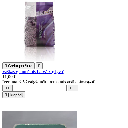

Greita peržiūra

Vaškas granulėmis ItalWax (slyva)
11,00 €
Įvertinta
iš 5 žvaigždučių, remiantis
atsiliepimas(-ai)





Į krepšelį