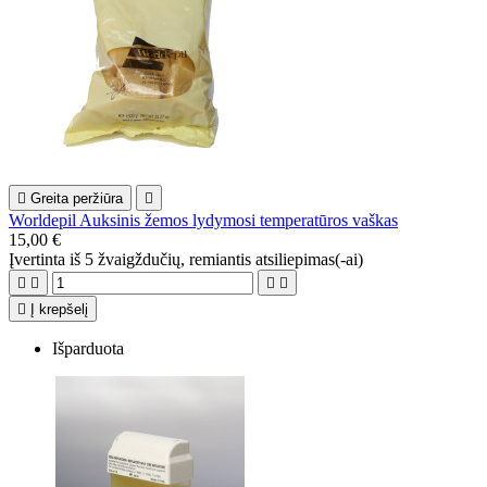

Greita peržiūra

Worldepil Auksinis žemos lydymosi temperatūros vaškas
15,00 €
Įvertinta
iš 5 žvaigždučių, remiantis
atsiliepimas(-ai)





Į krepšelį
Išparduota