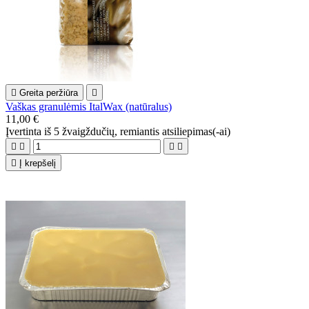

Greita peržiūra

Vaškas granulėmis ItalWax (natūralus)
11,00 €
Įvertinta
iš 5 žvaigždučių, remiantis
atsiliepimas(-ai)





Į krepšelį