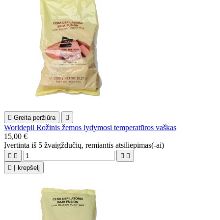

Greita peržiūra

Worldepil Rožinis žemos lydymosi temperatūros vaškas
15,00 €
Įvertinta
iš 5 žvaigždučių, remiantis
atsiliepimas(-ai)





Į krepšelį