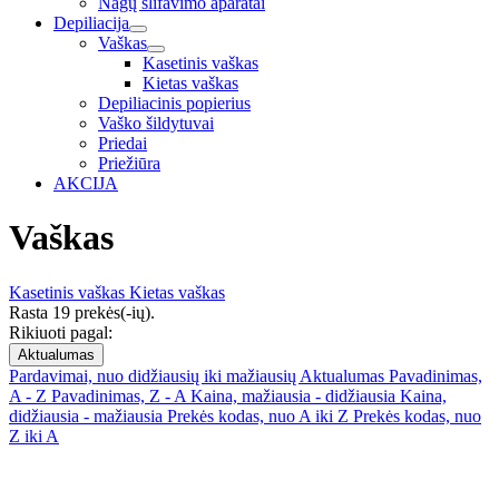
Nagų šlifavimo aparatai
Depiliacija
Vaškas
Kasetinis vaškas
Kietas vaškas
Depiliacinis popierius
Vaško šildytuvai
Priedai
Priežiūra
AKCIJA
Vaškas
Kasetinis vaškas
Kietas vaškas
Rasta 19 prekės(-ių).
Rikiuoti pagal:
Aktualumas
Pardavimai, nuo didžiausių iki mažiausių
Aktualumas
Pavadinimas,
A - Z
Pavadinimas, Z - A
Kaina, mažiausia - didžiausia
Kaina,
didžiausia - mažiausia
Prekės kodas, nuo A iki Z
Prekės kodas, nuo
Z iki A