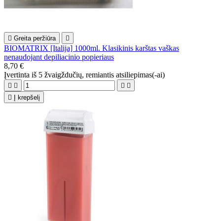

Greita peržiūra

BIOMATRIX [Italija] 1000ml. Klasikinis karštas vaškas
nenaudojant depiliacinio popieriaus
8,70 €
Įvertinta
iš 5 žvaigždučių, remiantis
atsiliepimas(-ai)





Į krepšelį