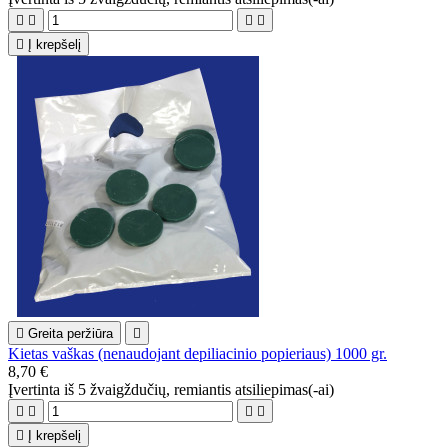





Į krepšelį

Greita peržiūra

Kietas vaškas (nenaudojant depiliacinio popieriaus) 1000 gr.
8,70 €
Įvertinta
iš 5 žvaigždučių, remiantis
atsiliepimas(-ai)





Į krepšelį