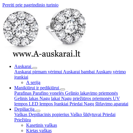
Pereiti prie pagrindinio turinio
Auskarai
Auskarai pirmam vėrimui
Auskarai bambai
Auskarų vėrimo
įrankiai
A serija
Manikiūrui ir pedikiūrui
Parafinas
Parafino vonelės
Gelinio lakavimo priemonės
Gelinis lakas
Nagų lakai
Nagų priežiūros priemonės
UV
lempos
LED lempos
Įrankiai
Priedai
Nagų šlifavimo aparatai
Depiliacija
Vaškas
Depiliacinis popierius
Vaško šildytuvai
Priedai
Priežiūra
Kasetinis vaškas
Kietas vaškas