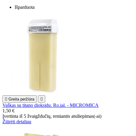
Išparduota

Greita peržiūra

Vaškas su titano dioksidu. Ro.ial. - MICROMICA
1,50 €
Įvertinta
iš 5 žvaigždučių, remiantis
atsiliepimas(-ai)
Žiūrėti detaliau