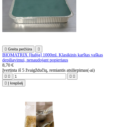

Greita peržiūra

BIOMATRIX [Italija] 1000ml. Klasikinis karštas vaškas
depiliavimui, nenaudojant popieriaus
8,70 €
Įvertinta
iš 5 žvaigždučių, remiantis
atsiliepimas(-ai)





Į krepšelį