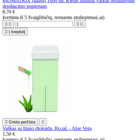
BIOMATRIX [Italija] 1000 ml. Kietas titaninis vaškas nenaudojant
depiliacinio popieriaus
8,70 €
Įvertinta
iš 5 žvaigždučių, remiantis
atsiliepimas(-ai)





Į krepšelį

Greita peržiūra

Vaškas su titano dioksidu. Ro.ial. - Aloe Vera
1,50 €
Įvertinta
iš 5 žvaigždučių, remiantis
atsiliepimas(-ai)