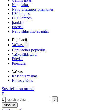
Gelinis lakas
Nagų lakai
Nagų priežiūros priemonės
UV lempos
LED lempos
Įrankiai
Priedai
Nagų šlifavimo aparatai
Depiliacija
Vaškas

Depiliacinis popierius
Vaško šildytuvai
Priedai
Priežiūra
Vaškas
Kasetinis vaškas
Kietas vaškas
Susisiekite su mumis



Atšaukti