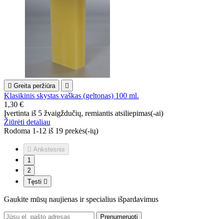

Greita peržiūra

Klasikinis skystas vaškas (geltonas) 100 ml.
1,30 €
Įvertinta
iš 5 žvaigždučių, remiantis
atsiliepimas(-ai)
Žiūrėti detaliau
Rodoma 1-12 iš 19 prekės(-ių)

Ankstesnis
1
2
Tęsti

Gaukite mūsų naujienas ir specialius išpardavimus