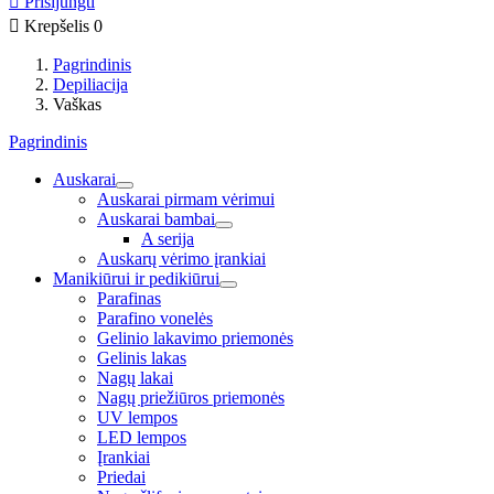

Prisijungti

Krepšelis
0
Pagrindinis
Depiliacija
Vaškas
Pagrindinis
Auskarai
Auskarai pirmam vėrimui
Auskarai bambai
A serija
Auskarų vėrimo įrankiai
Manikiūrui ir pedikiūrui
Parafinas
Parafino vonelės
Gelinio lakavimo priemonės
Gelinis lakas
Nagų lakai
Nagų priežiūros priemonės
UV lempos
LED lempos
Įrankiai
Priedai