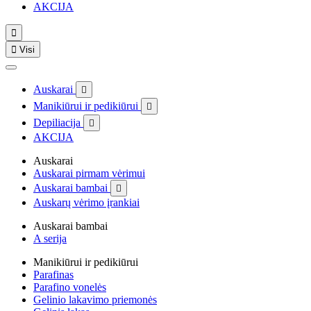
AKCIJA


Visi
Auskarai

Manikiūrui ir pedikiūrui

Depiliacija

AKCIJA
Auskarai
Auskarai pirmam vėrimui
Auskarai bambai

Auskarų vėrimo įrankiai
Auskarai bambai
A serija
Manikiūrui ir pedikiūrui
Parafinas
Parafino vonelės
Gelinio lakavimo priemonės