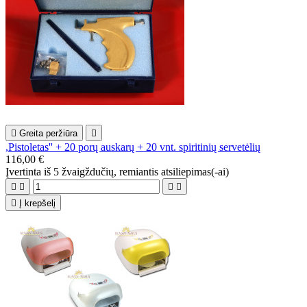

Greita peržiūra

,Pistoletas'' + 20 porų auskarų + 20 vnt. spiritinių servetėlių
116,00 €
Įvertinta
iš 5 žvaigždučių, remiantis
atsiliepimas(-ai)





Į krepšelį