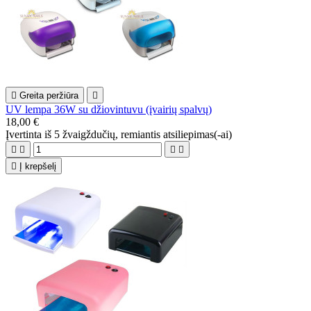

Greita peržiūra

UV lempa 36W su džiovintuvu (įvairių spalvų)
18,00 €
Įvertinta
iš 5 žvaigždučių, remiantis
atsiliepimas(-ai)





Į krepšelį