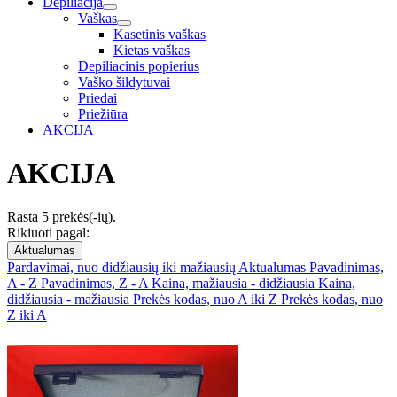
Depiliacija
Vaškas
Kasetinis vaškas
Kietas vaškas
Depiliacinis popierius
Vaško šildytuvai
Priedai
Priežiūra
AKCIJA
AKCIJA
Rasta 5 prekės(-ių).
Rikiuoti pagal:
Aktualumas
Pardavimai, nuo didžiausių iki mažiausių
Aktualumas
Pavadinimas,
A - Z
Pavadinimas, Z - A
Kaina, mažiausia - didžiausia
Kaina,
didžiausia - mažiausia
Prekės kodas, nuo A iki Z
Prekės kodas, nuo
Z iki A