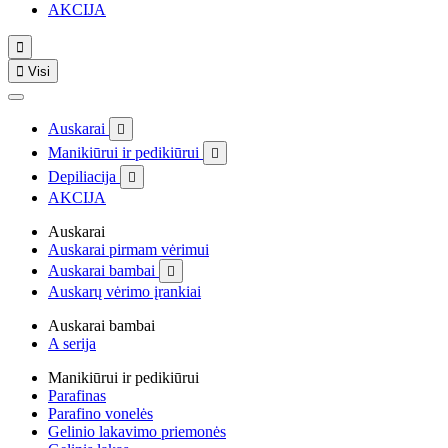
AKCIJA


Visi
Auskarai

Manikiūrui ir pedikiūrui

Depiliacija

AKCIJA
Auskarai
Auskarai pirmam vėrimui
Auskarai bambai

Auskarų vėrimo įrankiai
Auskarai bambai
A serija
Manikiūrui ir pedikiūrui
Parafinas
Parafino vonelės
Gelinio lakavimo priemonės