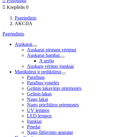

Prisijungti

Krepšelis
0
Pagrindinis
AKCIJA
Pagrindinis
Auskarai
Auskarai pirmam vėrimui
Auskarai bambai
A serija
Auskarų vėrimo įrankiai
Manikiūrui ir pedikiūrui
Parafinas
Parafino vonelės
Gelinio lakavimo priemonės
Gelinis lakas
Nagų lakai
Nagų priežiūros priemonės
UV lempos
LED lempos
Įrankiai
Priedai
Nagų šlifavimo aparatai