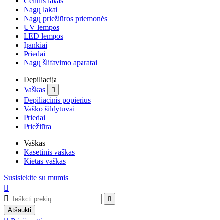
Gelinis lakas
Nagų lakai
Nagų priežiūros priemonės
UV lempos
LED lempos
Įrankiai
Priedai
Nagų šlifavimo aparatai
Depiliacija
Vaškas

Depiliacinis popierius
Vaško šildytuvai
Priedai
Priežiūra
Vaškas
Kasetinis vaškas
Kietas vaškas
Susisiekite su mumis



Atšaukti