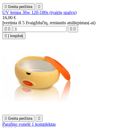

Greita peržiūra

UV lempa 36w 120-180s (įvairių spalvų)
16,00 €
Įvertinta
iš 5 žvaigždučių, remiantis
atsiliepimas(-ai)





Į krepšelį

Greita peržiūra

Parafino vonelė 1 komplektas