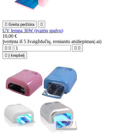

Greita peržiūra

UV lempa 36W (įvairių spalvų)
10,00 €
Įvertinta
iš 5 žvaigždučių, remiantis
atsiliepimas(-ai)





Į krepšelį