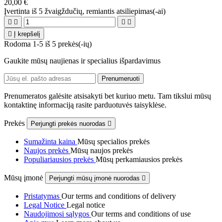
20,00 €
Įvertinta
iš 5 žvaigždučių, remiantis
atsiliepimas(-ai)





Į krepšelį
Rodoma 1-5 iš 5 prekės(-ių)
Gaukite mūsų naujienas ir specialius išpardavimus
Prenumeratos galėsite atsisakyti bet kuriuo metu. Tam tikslui mūsų
kontaktinę informaciją rasite parduotuvės taisyklėse.
Prekės
Perjungti prekės nuorodas

Sumažinta kaina
Mūsų specialios prekės
Naujos prekės
Mūsų naujos prekės
Populiariausios prekės
Mūsų perkamiausios prekės
Mūsų įmonė
Perjungti mūsų įmonė nuorodas

Pristatymas
Our terms and conditions of delivery
Legal Notice
Legal notice
Naudojimosi sąlygos
Our terms and conditions of use