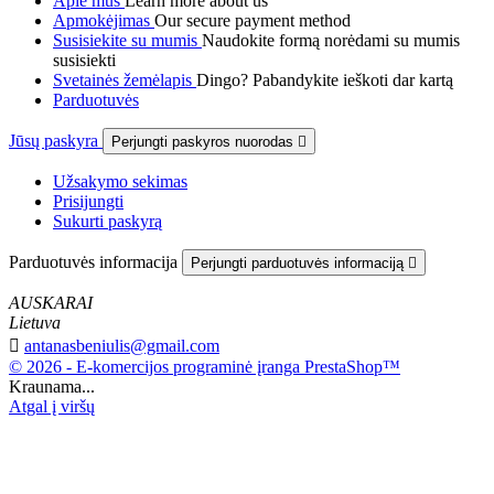
Apie mus
Learn more about us
Apmokėjimas
Our secure payment method
Susisiekite su mumis
Naudokite formą norėdami su mumis
susisiekti
Svetainės žemėlapis
Dingo? Pabandykite ieškoti dar kartą
Parduotuvės
Jūsų paskyra
Perjungti paskyros nuorodas

Užsakymo sekimas
Prisijungti
Sukurti paskyrą
Parduotuvės informacija
Perjungti parduotuvės informaciją

AUSKARAI
Lietuva

antanasbeniulis@gmail.com
© 2026 - E-komercijos programinė įranga PrestaShop™
Kraunama...
Atgal į viršų