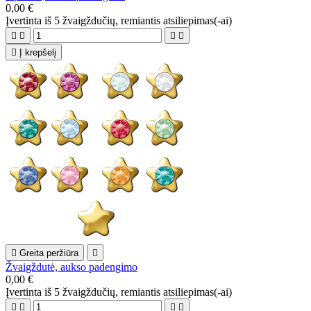
0,00 €
Įvertinta
iš 5 žvaigždučių, remiantis
atsiliepimas(-ai)





Į krepšelį

Greita peržiūra

Žvaigždutė, aukso padengimo
0,00 €
Įvertinta
iš 5 žvaigždučių, remiantis
atsiliepimas(-ai)



