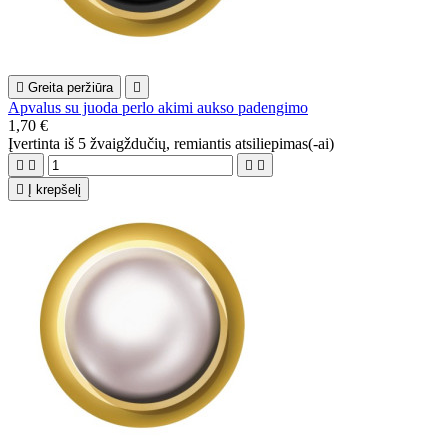

Greita peržiūra

Apvalus su juoda perlo akimi aukso padengimo
1,70 €
Įvertinta
iš 5 žvaigždučių, remiantis
atsiliepimas(-ai)





Į krepšelį