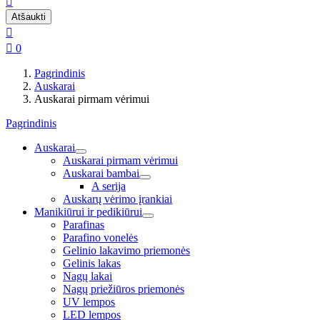

Atšaukti


0
Pagrindinis
Auskarai
Auskarai pirmam vėrimui
Pagrindinis
Auskarai
Auskarai pirmam vėrimui
Auskarai bambai
A serija
Auskarų vėrimo įrankiai
Manikiūrui ir pedikiūrui
Parafinas
Parafino vonelės
Gelinio lakavimo priemonės
Gelinis lakas
Nagų lakai
Nagų priežiūros priemonės
UV lempos
LED lempos