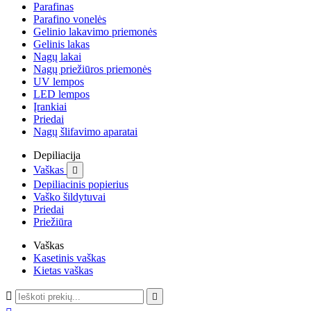
Parafinas
Parafino vonelės
Gelinio lakavimo priemonės
Gelinis lakas
Nagų lakai
Nagų priežiūros priemonės
UV lempos
LED lempos
Įrankiai
Priedai
Nagų šlifavimo aparatai
Depiliacija
Vaškas

Depiliacinis popierius
Vaško šildytuvai
Priedai
Priežiūra
Vaškas
Kasetinis vaškas
Kietas vaškas

