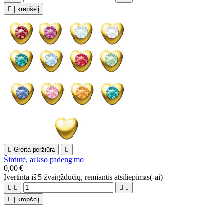

Į krepšelį

Greita peržiūra

Širdutė, aukso padengimo
0,00 €
Įvertinta
iš 5 žvaigždučių, remiantis
atsiliepimas(-ai)





Į krepšelį