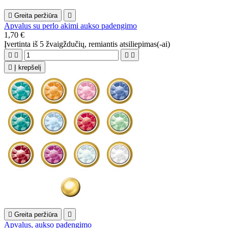

Greita peržiūra

Apvalus su perlo akimi aukso padengimo
1,70 €
Įvertinta
iš 5 žvaigždučių, remiantis
atsiliepimas(-ai)





Į krepšelį

Greita peržiūra

Apvalus, aukso padengimo