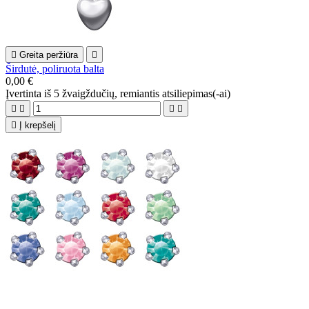

Greita peržiūra

Širdutė, poliruota balta
0,00 €
Įvertinta
iš 5 žvaigždučių, remiantis
atsiliepimas(-ai)





Į krepšelį