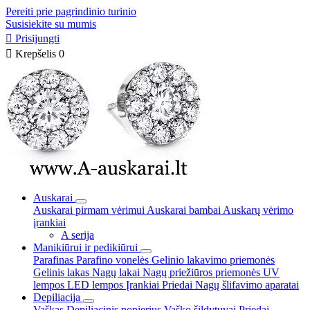
Pereiti prie pagrindinio turinio
Susisiekite su mumis

Prisijungti

Krepšelis
0
Auskarai
Auskarai pirmam vėrimui
Auskarai bambai
Auskarų vėrimo
įrankiai
A serija
Manikiūrui ir pedikiūrui
Parafinas
Parafino vonelės
Gelinio lakavimo priemonės
Gelinis lakas
Nagų lakai
Nagų priežiūros priemonės
UV
lempos
LED lempos
Įrankiai
Priedai
Nagų šlifavimo aparatai
Depiliacija
Vaškas
Depiliacinis popierius
Vaško šildytuvai
Priedai