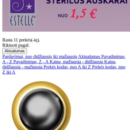
Rasta 11 prekės(-ių).
Rikiuoti pagal:
Aktualumas
Pardavimai, nuo didžiausių iki mažiausių
Aktualumas
Pavadinimas,
A - Z
Pavadinimas, Z - A
Kaina, mažiausia - didžiausia
Kaina,
didžiausia - mažiausia
Prekės kodas, nuo A iki Z
Prekės kodas, nuo
Z iki A