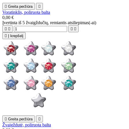

Greita peržiūra

Voratinklis, poliruota balta
0,00 €
Įvertinta
iš 5 žvaigždučių, remiantis
atsiliepimas(-ai)





Į krepšelį

Greita peržiūra

Žvaigždutė, poliruota balta