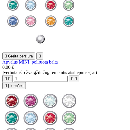

Greita peržiūra

Apvalus MINI, poliruota balta
0,00 €
Įvertinta
iš 5 žvaigždučių, remiantis
atsiliepimas(-ai)





Į krepšelį