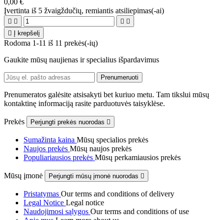
0,00 €
Įvertinta
iš 5 žvaigždučių, remiantis
atsiliepimas(-ai)





Į krepšelį
Rodoma 1-11 iš 11 prekės(-ių)
Gaukite mūsų naujienas ir specialius išpardavimus
Prenumeratos galėsite atsisakyti bet kuriuo metu. Tam tikslui mūsų
kontaktinę informaciją rasite parduotuvės taisyklėse.
Prekės
Perjungti prekės nuorodas

Sumažinta kaina
Mūsų specialios prekės
Naujos prekės
Mūsų naujos prekės
Populiariausios prekės
Mūsų perkamiausios prekės
Mūsų įmonė
Perjungti mūsų įmonė nuorodas

Pristatymas
Our terms and conditions of delivery
Legal Notice
Legal notice
Naudojimosi sąlygos
Our terms and conditions of use