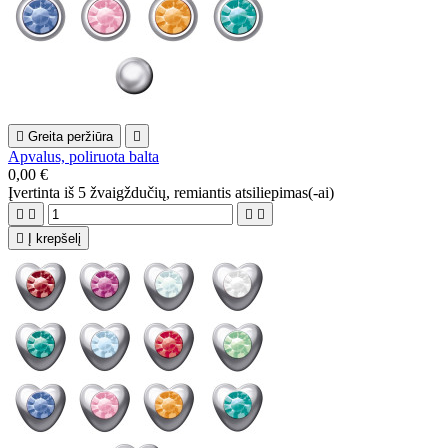

Greita peržiūra

Apvalus, poliruota balta
0,00 €
Įvertinta
iš 5 žvaigždučių, remiantis
atsiliepimas(-ai)





Į krepšelį