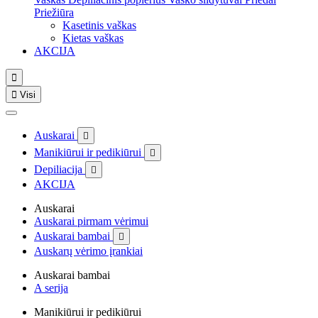
Priežiūra
Kasetinis vaškas
Kietas vaškas
AKCIJA


Visi
Auskarai

Manikiūrui ir pedikiūrui

Depiliacija

AKCIJA
Auskarai
Auskarai pirmam vėrimui
Auskarai bambai

Auskarų vėrimo įrankiai
Auskarai bambai
A serija
Manikiūrui ir pedikiūrui