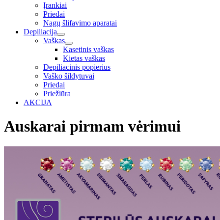
Įrankiai
Priedai
Nagų šlifavimo aparatai
Depiliacija
Vaškas
Kasetinis vaškas
Kietas vaškas
Depiliacinis popierius
Vaško šildytuvai
Priedai
Priežiūra
AKCIJA
Auskarai pirmam vėrimui