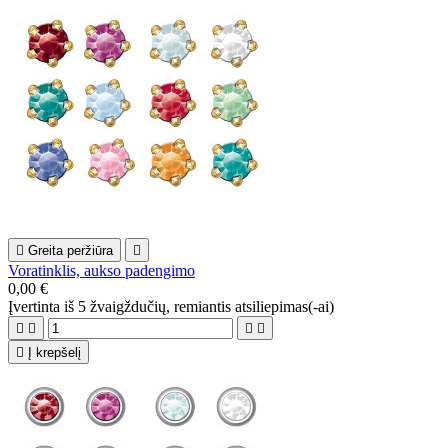

Greita peržiūra

Voratinklis, aukso padengimo
0,00 €
Įvertinta
iš 5 žvaigždučių, remiantis
atsiliepimas(-ai)





Į krepšelį