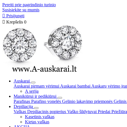
Pereiti prie pagrindinio turinio
Susisiekite su mumis

Prisijungti

Krepšelis
0
Auskarai
Auskarai pirmam vėrimui
Auskarai bambai
Auskarų vėrimo įra
A serija
Manikiūrui ir pedikiūrui
Parafinas
Parafino vonelės
Gelinio lakavimo priemonės
Gelinis
Depiliacija
Vaškas
Depiliacinis popierius
Vaško šildytuvai
Priedai
Priežiūr
Kasetinis vaškas
Kietas vaškas
AKCIJA