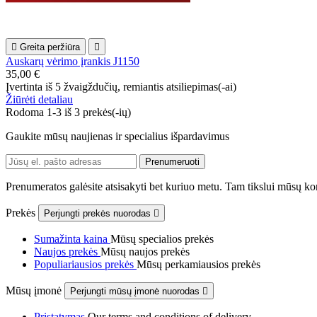

Greita peržiūra

Auskarų vėrimo įrankis J1150
35,00 €
Įvertinta
iš 5 žvaigždučių, remiantis
atsiliepimas(-ai)
Žiūrėti detaliau
Rodoma 1-3 iš 3 prekės(-ių)
Gaukite mūsų naujienas ir specialius išpardavimus
Prenumeratos galėsite atsisakyti bet kuriuo metu. Tam tikslui mūsų kon
Prekės
Perjungti prekės nuorodas

Sumažinta kaina
Mūsų specialios prekės
Naujos prekės
Mūsų naujos prekės
Populiariausios prekės
Mūsų perkamiausios prekės
Mūsų įmonė
Perjungti mūsų įmonė nuorodas

Pristatymas
Our terms and conditions of delivery