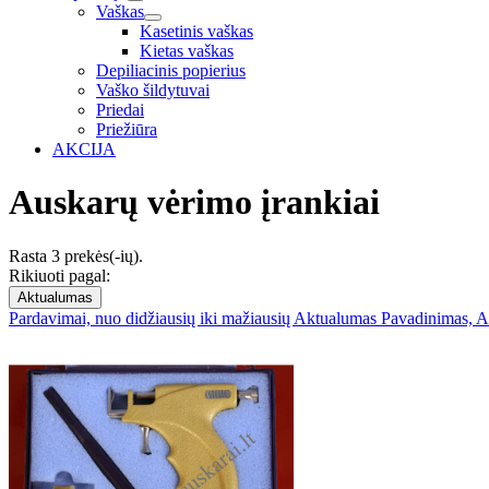
Vaškas
Kasetinis vaškas
Kietas vaškas
Depiliacinis popierius
Vaško šildytuvai
Priedai
Priežiūra
AKCIJA
Auskarų vėrimo įrankiai
Rasta 3 prekės(-ių).
Rikiuoti pagal:
Aktualumas
Pardavimai, nuo didžiausių iki mažiausių
Aktualumas
Pavadinimas, A