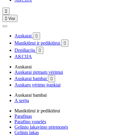


Visi
Auskarai

Manikiūrui ir pedikiūrui

Depiliacija

AKCIJA
Auskarai
Auskarai pirmam vėrimui
Auskarai bambai

Auskarų vėrimo įrankiai
Auskarai bambai
A serija
Manikiūrui ir pedikiūrui
Parafinas
Parafino vonelės
Gelinio lakavimo priemonės
Gelinis lakas