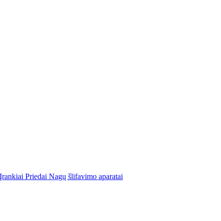
Įrankiai
Priedai
Nagų šlifavimo aparatai