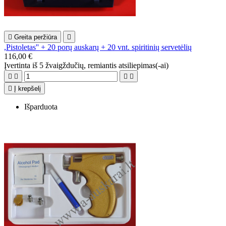

Greita peržiūra

,Pistoletas'' + 20 porų auskarų + 20 vnt. spiritinių servetėlių
116,00 €
Įvertinta
iš 5 žvaigždučių, remiantis
atsiliepimas(-ai)





Į krepšelį
Išparduota