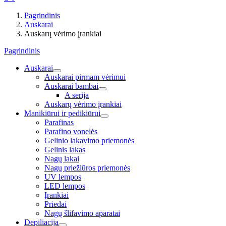
Pagrindinis
Auskarai
Auskarų vėrimo įrankiai
Pagrindinis
Auskarai
Auskarai pirmam vėrimui
Auskarai bambai
A serija
Auskarų vėrimo įrankiai
Manikiūrui ir pedikiūrui
Parafinas
Parafino vonelės
Gelinio lakavimo priemonės
Gelinis lakas
Nagų lakai
Nagų priežiūros priemonės
UV lempos
LED lempos
Įrankiai
Priedai
Nagų šlifavimo aparatai
Depiliacija