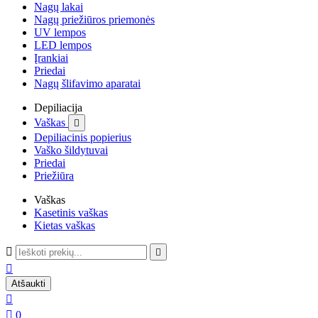
Nagų lakai
Nagų priežiūros priemonės
UV lempos
LED lempos
Įrankiai
Priedai
Nagų šlifavimo aparatai
Depiliacija
Vaškas

Depiliacinis popierius
Vaško šildytuvai
Priedai
Priežiūra
Vaškas
Kasetinis vaškas
Kietas vaškas



Atšaukti


0