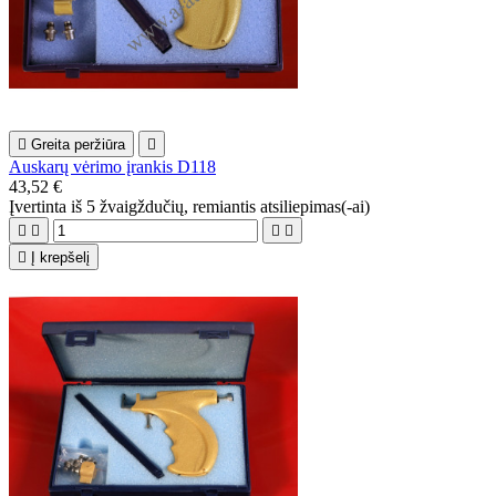

Greita peržiūra

Auskarų vėrimo įrankis D118
43,52 €
Įvertinta
iš 5 žvaigždučių, remiantis
atsiliepimas(-ai)





Į krepšelį