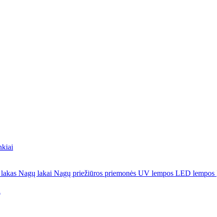
nkiai
 lakas
Nagų lakai
Nagų priežiūros priemonės
UV lempos
LED lempos
a