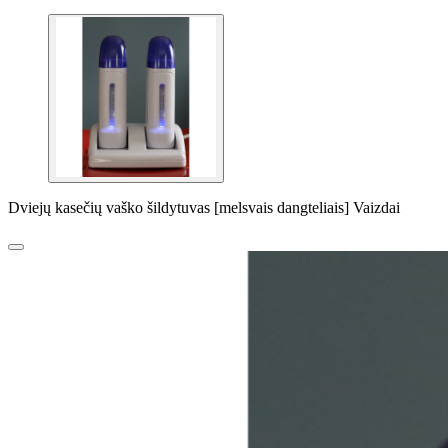
Dviejų kasečių vaško šildytuvas [melsvais dangteliais] Vaizdai