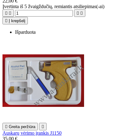
22,00 €
Įvertinta
iš 5 žvaigždučių, remiantis
atsiliepimas(-ai)





Į krepšelį
Išparduota

Greita peržiūra

Auskarų vėrimo įrankis J1150
35,00 €