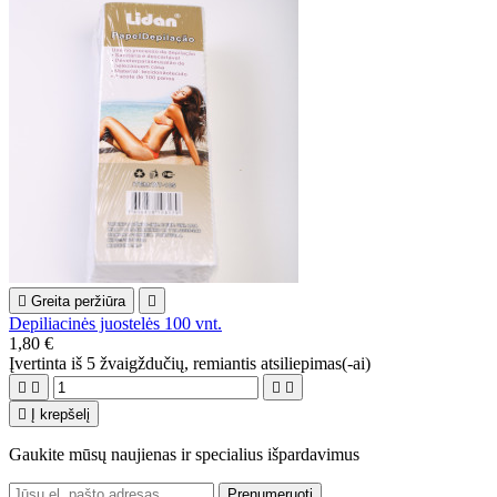

Greita peržiūra

Depiliacinės juostelės 100 vnt.
1,80 €
Įvertinta
iš 5 žvaigždučių, remiantis
atsiliepimas(-ai)





Į krepšelį
Gaukite mūsų naujienas ir specialius išpardavimus