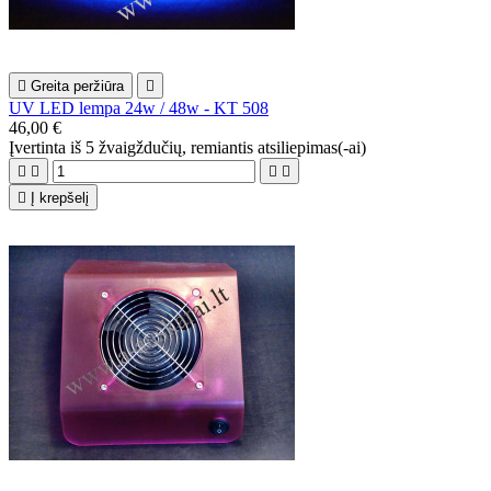

Greita peržiūra

UV LED lempa 24w / 48w - KT 508
46,00 €
Įvertinta
iš 5 žvaigždučių, remiantis
atsiliepimas(-ai)





Į krepšelį