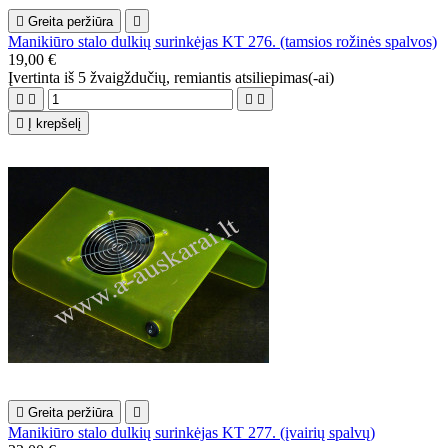

Greita peržiūra

Manikiūro stalo dulkių surinkėjas KT 276. (tamsios rožinės spalvos)
19,00 €
Įvertinta
iš 5 žvaigždučių, remiantis
atsiliepimas(-ai)





Į krepšelį

Greita peržiūra

Manikiūro stalo dulkių surinkėjas KT 277. (įvairių spalvų)