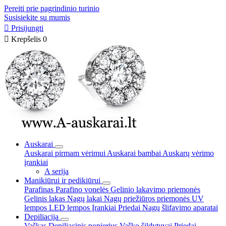
Pereiti prie pagrindinio turinio
Susisiekite su mumis

Prisijungti

Krepšelis
0
Auskarai
Auskarai pirmam vėrimui
Auskarai bambai
Auskarų vėrimo
įrankiai
A serija
Manikiūrui ir pedikiūrui
Parafinas
Parafino vonelės
Gelinio lakavimo priemonės
Gelinis lakas
Nagų lakai
Nagų priežiūros priemonės
UV
lempos
LED lempos
Įrankiai
Priedai
Nagų šlifavimo aparatai
Depiliacija
Vaškas
Depiliacinis popierius
Vaško šildytuvai
Priedai