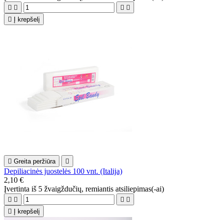





Į krepšelį

Greita peržiūra

Depiliacinės juostelės 100 vnt. (Italija)
2,10 €
Įvertinta
iš 5 žvaigždučių, remiantis
atsiliepimas(-ai)





Į krepšelį