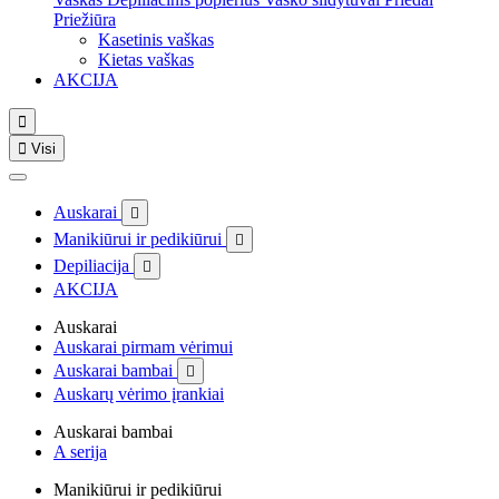
Priežiūra
Kasetinis vaškas
Kietas vaškas
AKCIJA


Visi
Auskarai

Manikiūrui ir pedikiūrui

Depiliacija

AKCIJA
Auskarai
Auskarai pirmam vėrimui
Auskarai bambai

Auskarų vėrimo įrankiai
Auskarai bambai
A serija
Manikiūrui ir pedikiūrui