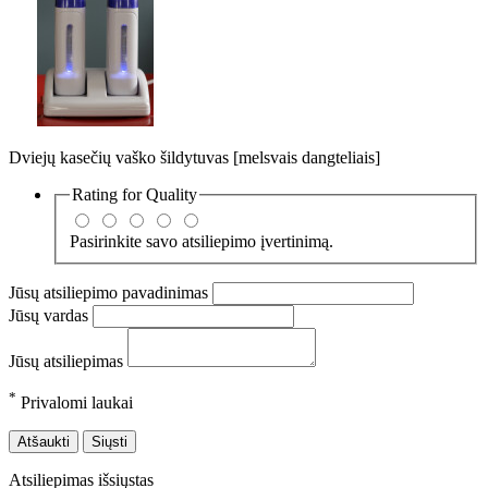
Dviejų kasečių vaško šildytuvas [melsvais dangteliais]
Rating for
Quality
Pasirinkite savo atsiliepimo įvertinimą.
Jūsų atsiliepimo pavadinimas
Jūsų vardas
Jūsų atsiliepimas
*
Privalomi laukai
Atšaukti
Siųsti
Atsiliepimas išsiųstas