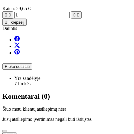
Kaina:
29,65 €





Į krepšelį
Dalintis
Prekė detaliau
Yra sandėlyje
7 Prekės
Komentarai (0)
Šiuo metu klientų atsiliepimų nėra.
Jūsų atsiliepimo įvertinimas negali būti išsiųstas