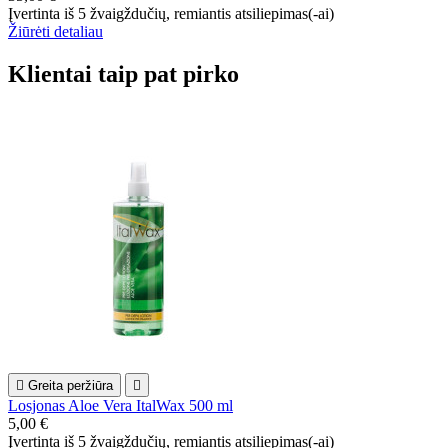
Įvertinta
iš 5 žvaigždučių, remiantis
atsiliepimas(-ai)
Žiūrėti detaliau
Klientai taip pat pirko

Greita peržiūra

Losjonas Aloe Vera ItalWax 500 ml
5,00 €
Įvertinta
iš 5 žvaigždučių, remiantis
atsiliepimas(-ai)