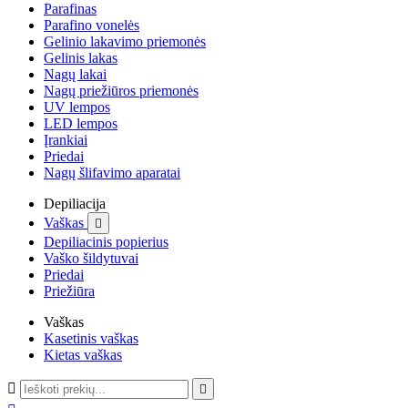
Parafinas
Parafino vonelės
Gelinio lakavimo priemonės
Gelinis lakas
Nagų lakai
Nagų priežiūros priemonės
UV lempos
LED lempos
Įrankiai
Priedai
Nagų šlifavimo aparatai
Depiliacija
Vaškas

Depiliacinis popierius
Vaško šildytuvai
Priedai
Priežiūra
Vaškas
Kasetinis vaškas
Kietas vaškas

