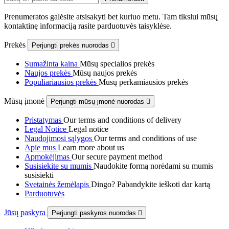
Prenumeratos galėsite atsisakyti bet kuriuo metu. Tam tikslui mūsų
kontaktinę informaciją rasite parduotuvės taisyklėse.
Prekės
Perjungti prekės nuorodas

Sumažinta kaina
Mūsų specialios prekės
Naujos prekės
Mūsų naujos prekės
Populiariausios prekės
Mūsų perkamiausios prekės
Mūsų įmonė
Perjungti mūsų įmonė nuorodas

Pristatymas
Our terms and conditions of delivery
Legal Notice
Legal notice
Naudojimosi sąlygos
Our terms and conditions of use
Apie mus
Learn more about us
Apmokėjimas
Our secure payment method
Susisiekite su mumis
Naudokite formą norėdami su mumis
susisiekti
Svetainės žemėlapis
Dingo? Pabandykite ieškoti dar kartą
Parduotuvės
Jūsų paskyra
Perjungti paskyros nuorodas
