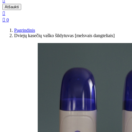

Atšaukti


0
Pagrindinis
Dviejų kasečių vaško šildytuvas [melsvais dangteliais]