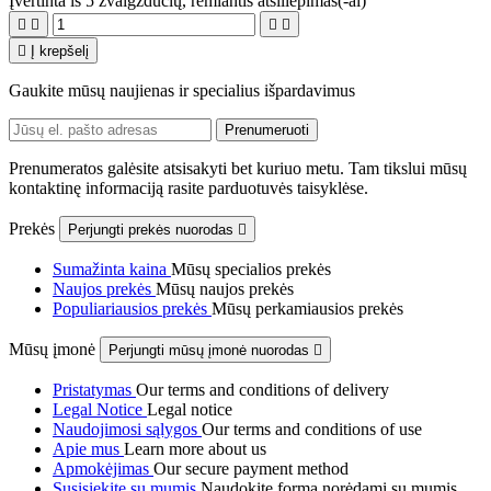
Įvertinta
iš 5 žvaigždučių, remiantis
atsiliepimas(-ai)





Į krepšelį
Gaukite mūsų naujienas ir specialius išpardavimus
Prenumeratos galėsite atsisakyti bet kuriuo metu. Tam tikslui mūsų
kontaktinę informaciją rasite parduotuvės taisyklėse.
Prekės
Perjungti prekės nuorodas

Sumažinta kaina
Mūsų specialios prekės
Naujos prekės
Mūsų naujos prekės
Populiariausios prekės
Mūsų perkamiausios prekės
Mūsų įmonė
Perjungti mūsų įmonė nuorodas

Pristatymas
Our terms and conditions of delivery
Legal Notice
Legal notice
Naudojimosi sąlygos
Our terms and conditions of use
Apie mus
Learn more about us
Apmokėjimas
Our secure payment method
Susisiekite su mumis
Naudokite formą norėdami su mumis