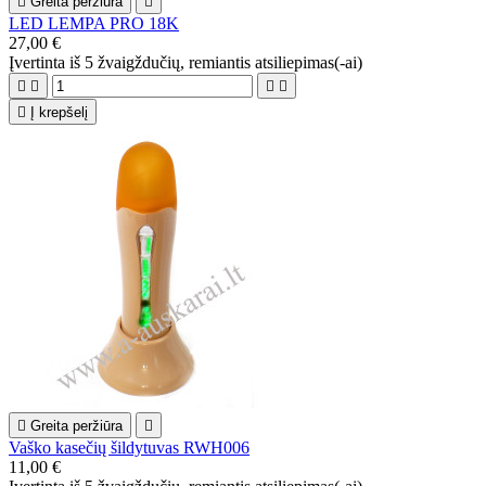

Greita peržiūra

LED LEMPA PRO 18K
27,00 €
Įvertinta
iš 5 žvaigždučių, remiantis
atsiliepimas(-ai)





Į krepšelį

Greita peržiūra

Vaško kasečių šildytuvas RWH006
11,00 €