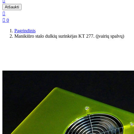

Atšaukti


0
Pagrindinis
Manikiūro stalo dulkių surinkėjas KT 277. (įvairių spalvų)