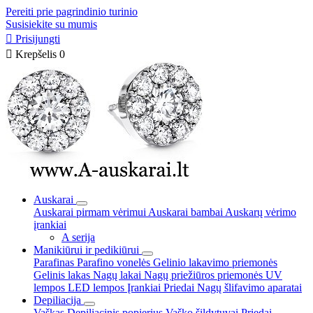
Pereiti prie pagrindinio turinio
Susisiekite su mumis

Prisijungti

Krepšelis
0
Auskarai
Auskarai pirmam vėrimui
Auskarai bambai
Auskarų vėrimo
įrankiai
A serija
Manikiūrui ir pedikiūrui
Parafinas
Parafino vonelės
Gelinio lakavimo priemonės
Gelinis lakas
Nagų lakai
Nagų priežiūros priemonės
UV
lempos
LED lempos
Įrankiai
Priedai
Nagų šlifavimo aparatai
Depiliacija
Vaškas
Depiliacinis popierius
Vaško šildytuvai
Priedai