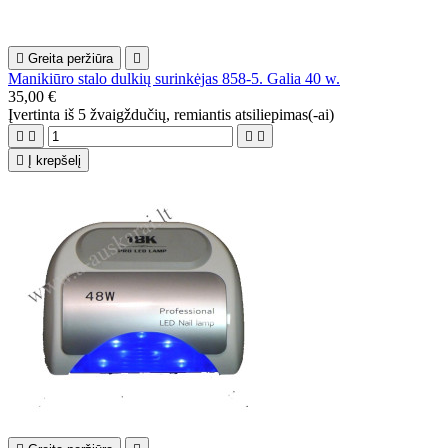

Greita peržiūra

Manikiūro stalo dulkių surinkėjas 858-5. Galia 40 w.
35,00 €
Įvertinta
iš 5 žvaigždučių, remiantis
atsiliepimas(-ai)





Į krepšelį