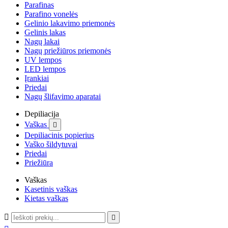
Parafinas
Parafino vonelės
Gelinio lakavimo priemonės
Gelinis lakas
Nagų lakai
Nagų priežiūros priemonės
UV lempos
LED lempos
Įrankiai
Priedai
Nagų šlifavimo aparatai
Depiliacija
Vaškas

Depiliacinis popierius
Vaško šildytuvai
Priedai
Priežiūra
Vaškas
Kasetinis vaškas
Kietas vaškas

