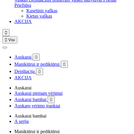
Priežiūra
Kasetinis vaškas
Kietas vaškas
AKCIJA


Visi
Auskarai

Manikiūrui ir pedikiūrui

Depiliacija

AKCIJA
Auskarai
Auskarai pirmam vėrimui
Auskarai bambai

Auskarų vėrimo įrankiai
Auskarai bambai
A serija
Manikiūrui ir pedikiūrui