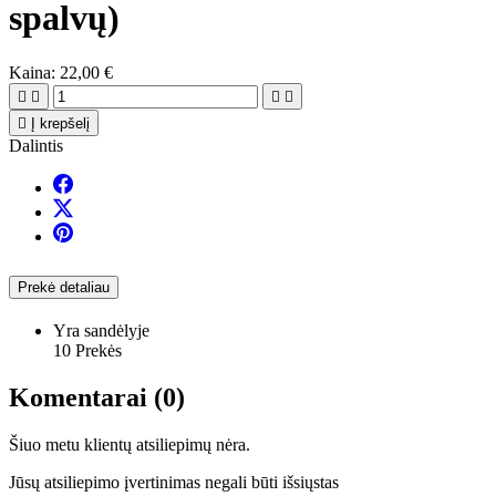
spalvų)
Kaina:
22,00 €





Į krepšelį
Dalintis
Prekė detaliau
Yra sandėlyje
10 Prekės
Komentarai (0)
Šiuo metu klientų atsiliepimų nėra.
Jūsų atsiliepimo įvertinimas negali būti išsiųstas