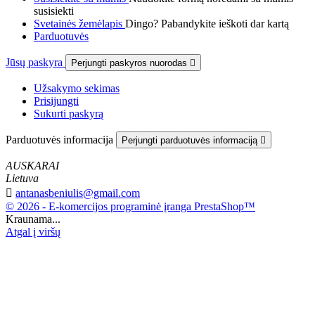
susisiekti
Svetainės žemėlapis
Dingo? Pabandykite ieškoti dar kartą
Parduotuvės
Jūsų paskyra
Perjungti paskyros nuorodas

Užsakymo sekimas
Prisijungti
Sukurti paskyrą
Parduotuvės informacija
Perjungti parduotuvės informaciją

AUSKARAI
Lietuva

antanasbeniulis@gmail.com
© 2026 - E-komercijos programinė įranga PrestaShop™
Kraunama...
Atgal į viršų