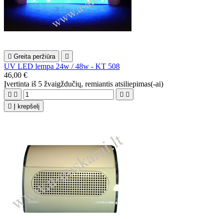

Greita peržiūra

UV LED lempa 24w / 48w - KT 508
46,00 €
Įvertinta
iš 5 žvaigždučių, remiantis
atsiliepimas(-ai)





Į krepšelį