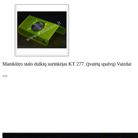
Manikiūro stalo dulkių surinkėjas KT 277. (įvairių spalvų) Vaizdai